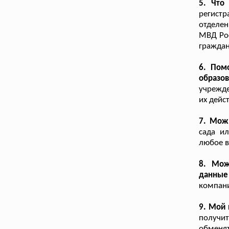
5. Что
регистр
отделен
МВД Рос
граждан
6. Пом
образо
учрежде
их дейс
7. Мож
сада ил
любое в
8. Мож
данные
компани
9. Мой
получи
обменят