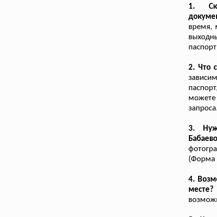
1. Ск
докуме
время, 
выходн
паспорт
2. Что 
зависим
паспор
можете 
запроса
3. Нуж
Бабаев
фотогра
(Форма 
4. Возм
месте?
возможн