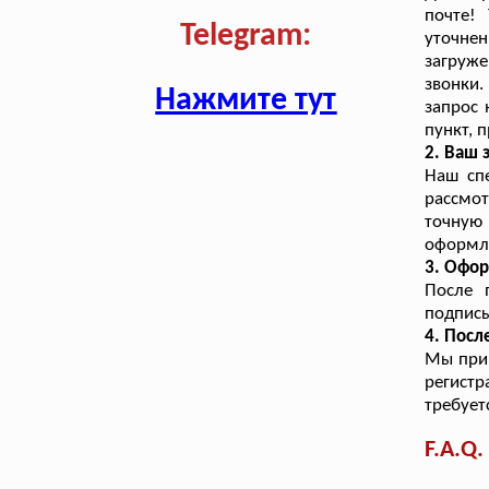
почте!
Telegram:
уточне
загруже
звонки.
Нажмите тут
запрос 
пункт, 
2. Ваш 
Наш сп
рассмот
точную
оформл
3. Офор
После 
подписы
4. Посл
Мы прин
регист
требует
F.A.Q.