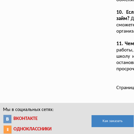
10. Ес
займ?
Д
сможет
организ
11. Чем
работы,
школу и
остано
просроч
Страниц
Мы в социальных сетях:
ВКОНТАКТЕ
Как заказать
ОДНОКЛАССНИКИ