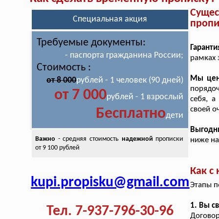
Суще
Специальная акция
пропи
Требуемые документы:
Гаранти
- паспорта гражданина России;
рамках 
Стоимость :
Мы цен
от 8 000
рублей - 1 человек (90 дней)
порядоч
от 7 000
рублей - 1 взрослый
себя, а
своей о
Бесплатно
дети
Выгодн
Важно
- средняя стоимость
надежной
прописки
ниже на
от 9 100 рублей
Как с
kupi.propisku@gmail.com
Этапы п
1. Вы с
Тел. 7-937-796-30-96
Догово